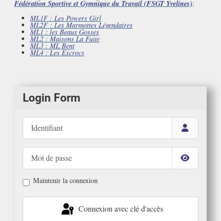
Fédération Sportive et Gymnique du Travail (FSGT Yvelines)
:
ML1F : Les Powers Girl
ML2F : Les Marmottes Légendaires
ML1 : les Beaux Gosses
ML2 : Maisons La Fuite
ML3 : ML Bent
ML4 : Les Escrocs
Login Form
Identifiant
Mot de passe
Afficher le
Maintenir la connexion
Connexion avec clé d'accès