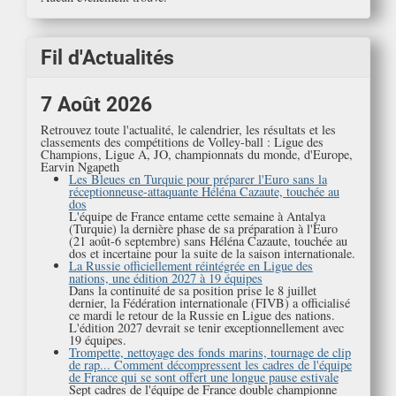
Fil d'Actualités
7 Août 2026
Retrouvez toute l'actualité, le calendrier, les résultats et les
classements des compétitions de Volley-ball : Ligue des
Champions, Ligue A, JO, championnats du monde, d'Europe,
Earvin Ngapeth
Les Bleues en Turquie pour préparer l'Euro sans la
réceptionneuse-attaquante Héléna Cazaute, touchée au
dos
L'équipe de France entame cette semaine à Antalya
(Turquie) la dernière phase de sa préparation à l'Euro
(21 août-6 septembre) sans Héléna Cazaute, touchée au
dos et incertaine pour la suite de la saison internationale.
La Russie officiellement réintégrée en Ligue des
nations, une édition 2027 à 19 équipes
Dans la continuité de sa position prise le 8 juillet
dernier, la Fédération internationale (FIVB) a officialisé
ce mardi le retour de la Russie en Ligue des nations.
L'édition 2027 devrait se tenir exceptionnellement avec
19 équipes.
Trompette, nettoyage des fonds marins, tournage de clip
de rap... Comment décompressent les cadres de l'équipe
de France qui se sont offert une longue pause estivale
Sept cadres de l'équipe de France double championne