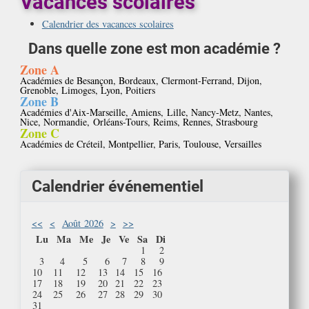
Vacances scolaires
Calendrier des vacances scolaires
Dans quelle zone est mon académie ?
Zone A
Académies de Besançon, Bordeaux, Clermont-Ferrand, Dijon,
Grenoble, Limoges, Lyon, Poitiers
Zone B
Académies d'Aix-Marseille, Amiens, Lille, Nancy-Metz, Nantes,
Nice, Normandie, Orléans-Tours, Reims, Rennes, Strasbourg
Zone C
Académies de Créteil, Montpellier, Paris, Toulouse, Versailles
Calendrier événementiel
<<
<
Août 2026
>
>>
Lu
Ma
Me
Je
Ve
Sa
Di
1
2
3
4
5
6
7
8
9
10
11
12
13
14
15
16
17
18
19
20
21
22
23
24
25
26
27
28
29
30
31