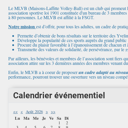
Le MLVB (Maisons-Laffitte Volley-Ball) est un club qui promeut le
association sportive loi 1901 constituée d'un bureau de 3 membres pe
à 80 personnes. Le MLVB est affilié à la FSGT.
Notre mission
est d’offrir, pour tous les adultes, un cadre de prat
Permette d’obtenir de bons résultats sur le territoire des Yvelin
Développe la popularité de ces sports auprès du grand public 
Procure du plaisir favorable à l’épanouissement de chacun et à
Transmette des valeurs de solidarité, de persévérance, par le g
Par ailleurs, les bénévoles et membres de l’association sont fiers
association attire sur les 3 dernières années des membres venant d
Enfin, le MLVB a à coeur de proposer
un cadre adapté au nivea
performance, pourront trouver une ouverture vers un niveau compéti
Calendrier événementiel
<<
<
Août 2026
>
>>
Lu
Ma
Me
Je
Ve
Sa
Di
1
2
3
4
5
6
7
8
9