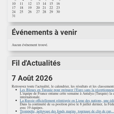
10
11
12
13
14
15
16
17
18
19
20
21
22
23
24
25
26
27
28
29
30
31
Événements à venir
Aucun événement trouvé.
Fil d'Actualités
7 Août 2026
Retrouvez toute l'actualité, le calendrier, les résultats et les clas
Les Bleues en Turquie pour préparer l'Euro sans la réceptionneu
L'équipe de France entame cette semaine à Antalya (Turquie) la d
internationale.
La Russie officiellement réintégrée en Ligue des nations, une éd
Dans la continuité de sa position prise le 8 juillet dernier, la F
avec 19 équipes.
Trompette, nettoyage des fonds marins, tournage de clip de rap..