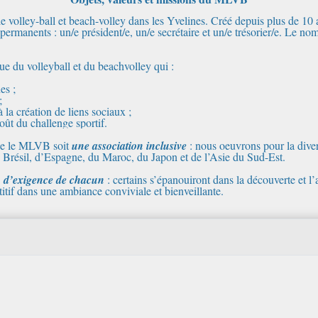
 volley-ball et beach-volley dans les Yvelines. Créé depuis plus de 10
rmanents : un/e président/e, un/e secrétaire et un/e trésorier/e. Le nom
ique du volleyball et du beachvolley qui :
es ;
;
 la création de liens sociaux ;
oût du challenge sportif.
 que le MLVB soit
une association
inclusive
: nous oeuvrons pour la divers
u Brésil, d’Espagne, du Maroc, du Japon et de l’Asie du Sud-Est.
u d’exigence de chacun
: certains s’épanouiront dans la découverte et l’a
tif dans une ambiance conviviale et bienveillante.