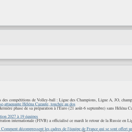
sements des compétitions de Volley-ball : Ligue des Champions, Ligue A, JO, ch
se-attaquante Héléna Cazaute, touchée au dos
ernière phase de sa préparation à l'Euro (21 août-6 septembre) sans Héléna Caza
ition 2027 à 19 équipes
édération internationale (FIVB) a officialisé ce mardi le retour de la Russie en L
. Comment décompressent les cadres de l'équipe de France qui se sont offert u