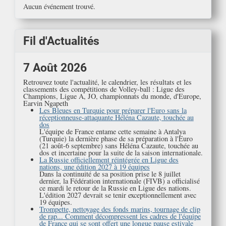
Aucun événement trouvé.
Fil d'Actualités
7 Août 2026
Retrouvez toute l'actualité, le calendrier, les résultats et les
classements des compétitions de Volley-ball : Ligue des
Champions, Ligue A, JO, championnats du monde, d'Europe,
Earvin Ngapeth
Les Bleues en Turquie pour préparer l'Euro sans la
réceptionneuse-attaquante Héléna Cazaute, touchée au
dos
L'équipe de France entame cette semaine à Antalya
(Turquie) la dernière phase de sa préparation à l'Euro
(21 août-6 septembre) sans Héléna Cazaute, touchée au
dos et incertaine pour la suite de la saison internationale.
La Russie officiellement réintégrée en Ligue des
nations, une édition 2027 à 19 équipes
Dans la continuité de sa position prise le 8 juillet
dernier, la Fédération internationale (FIVB) a officialisé
ce mardi le retour de la Russie en Ligue des nations.
L'édition 2027 devrait se tenir exceptionnellement avec
19 équipes.
Trompette, nettoyage des fonds marins, tournage de clip
de rap... Comment décompressent les cadres de l'équipe
de France qui se sont offert une longue pause estivale