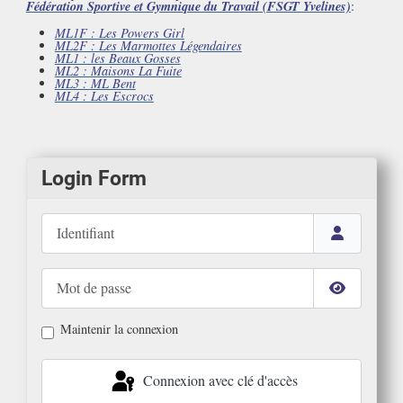
Fédération Sportive et Gymnique du Travail (FSGT Yvelines)
:
ML1F : Les Powers Girl
ML2F : Les Marmottes Légendaires
ML1 : les Beaux Gosses
ML2 : Maisons La Fuite
ML3 : ML Bent
ML4 : Les Escrocs
Login Form
Identifiant
Mot de passe
Afficher le
Maintenir la connexion
Connexion avec clé d'accès