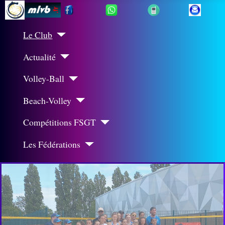
Le Club
Actualité
Volley-Ball
Beach-Volley
Compétitions FSGT
Les Fédérations