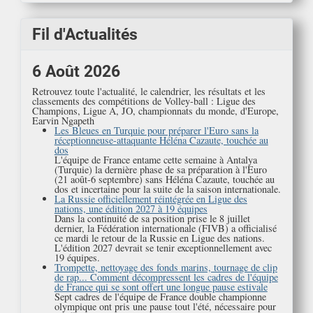
Fil d'Actualités
6 Août 2026
Retrouvez toute l'actualité, le calendrier, les résultats et les
classements des compétitions de Volley-ball : Ligue des
Champions, Ligue A, JO, championnats du monde, d'Europe,
Earvin Ngapeth
Les Bleues en Turquie pour préparer l'Euro sans la
réceptionneuse-attaquante Héléna Cazaute, touchée au
dos
L'équipe de France entame cette semaine à Antalya
(Turquie) la dernière phase de sa préparation à l'Euro
(21 août-6 septembre) sans Héléna Cazaute, touchée au
dos et incertaine pour la suite de la saison internationale.
La Russie officiellement réintégrée en Ligue des
nations, une édition 2027 à 19 équipes
Dans la continuité de sa position prise le 8 juillet
dernier, la Fédération internationale (FIVB) a officialisé
ce mardi le retour de la Russie en Ligue des nations.
L'édition 2027 devrait se tenir exceptionnellement avec
19 équipes.
Trompette, nettoyage des fonds marins, tournage de clip
de rap... Comment décompressent les cadres de l'équipe
de France qui se sont offert une longue pause estivale
Sept cadres de l'équipe de France double championne
olympique ont pris une pause tout l'été, nécessaire pour