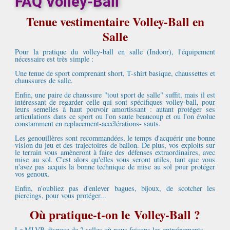
FAQ Volley-Ball
Tenue vestimentaire Volley-Ball en
Salle
Pour la pratique du volley-ball en salle (Indoor), l'équipement
nécessaire est très simple :
Une tenue de sport comprenant short, T-shirt basique, chaussettes et
chaussures de salle.
Enfin, une paire de chaussure "tout sport de salle" suffit, mais il est
intéressant de regarder celle qui sont spécifiques volley-ball, pour
leurs semelles à haut pouvoir amortissant : autant protéger ses
articulations dans ce sport ou l'on saute beaucoup et ou l'on évolue
constamment en replacement-accélérations- sauts.
Les genouillères sont recommandées, le temps d'acquérir une bonne
vision du jeu et des trajectoires de ballon. De plus, vos exploits sur
le terrain vous amèneront à faire des défenses extraordinaires, avec
mise au sol. C'est alors qu'elles vous seront utiles, tant que vous
n'avez pas acquis la bonne technique de mise au sol pour protéger
vos genoux.
Enfin, n'oubliez pas d'enlever bagues, bijoux, de scotcher les
piercings, pour vous protéger...
Où pratique-t-on le
Volley-Ball ?
Le MLVB dispose de 2 salles où nous faisons les entraînements,