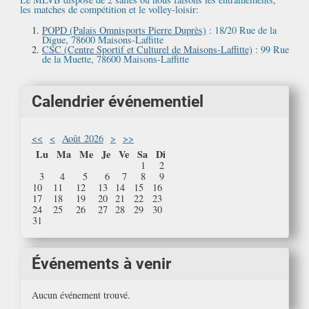
les matches de compétition et le volley-loisir:
POPD (Palais Omnisports Pierre Duprès)
: 18/20 Rue de la
Digue, 78600 Maisons-Laffitte
CSC (Centre Sportif et Culturel de Maisons-Laffitte)
: 99 Rue
de la Muette, 78600 Maisons-Laffitte
Calendrier événementiel
<<
<
Août 2026
>
>>
Lu
Ma
Me
Je
Ve
Sa
Di
1
2
3
4
5
6
7
8
9
10
11
12
13
14
15
16
17
18
19
20
21
22
23
24
25
26
27
28
29
30
31
Événements à venir
Aucun événement trouvé.